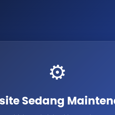
⚙️
ite Sedang Mainte